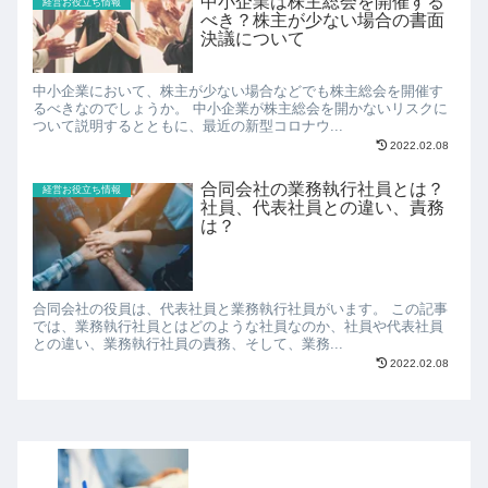
中小企業は株主総会を開催する
経営お役立ち情報
べき？株主が少ない場合の書面
決議について
中小企業において、株主が少ない場合などでも株主総会を開催す
るべきなのでしょうか。 中小企業が株主総会を開かないリスクに
ついて説明するとともに、最近の新型コロナウ...
2022.02.08
合同会社の業務執行社員とは？
経営お役立ち情報
社員、代表社員との違い、責務
は？
合同会社の役員は、代表社員と業務執行社員がいます。 この記事
では、業務執行社員とはどのような社員なのか、社員や代表社員
との違い、業務執行社員の責務、そして、業務...
2022.02.08