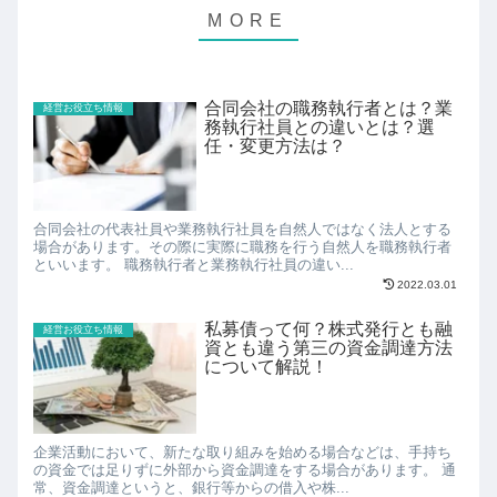
合同会社の職務執行者とは？業
経営お役立ち情報
務執行社員との違いとは？選
任・変更方法は？
合同会社の代表社員や業務執行社員を自然人ではなく法人とする
場合があります。その際に実際に職務を行う自然人を職務執行者
といいます。 職務執行者と業務執行社員の違い...
2022.03.01
私募債って何？株式発行とも融
経営お役立ち情報
資とも違う第三の資金調達方法
について解説！
企業活動において、新たな取り組みを始める場合などは、手持ち
の資金では足りずに外部から資金調達をする場合があります。 通
常、資金調達というと、銀行等からの借入や株...