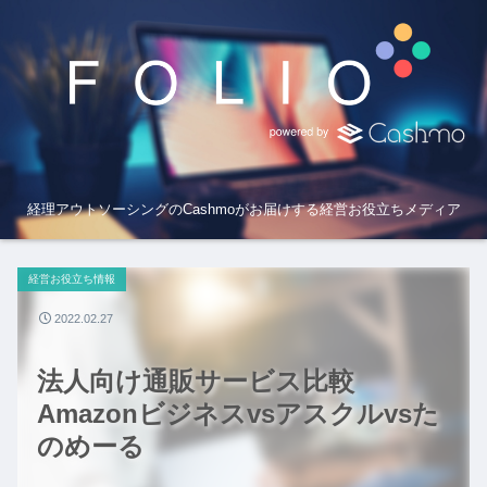
経理アウトソーシングのCashmoがお届けする経営お役立ちメディア
経営お役立ち情報
2022.02.27
法人向け通販サービス比較
Amazonビジネスvsアスクルvsた
のめーる