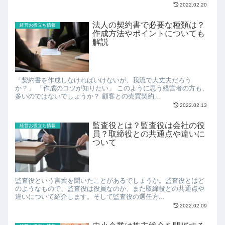
2022.02.20
法人の契約書で必要な種類は？
経営お役立ち情報
作成方法やポイントについても
解説
「契約書を作成しなければいけないが、我流で大丈夫だろう
か？」 「作成のコツが知りたい」 このように思う経営者の方も、
多いのではないでしょうか？ 顧客との売買契約...
2022.02.13
監査役とは？監査役は会社の役
経営お役立ち情報
員？取締役との共通点や違いに
ついて
監査役という言葉を聞いたことがあるでしょうか。監査役とはど
のようなもので、監査役は役員なのか、また取締役との共通点や
違いについて紹介します。そして監査役の選任方...
2022.02.09