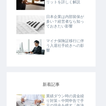
リットを詳しく解説
日本企業は内部留保が
多い？経営者なら知っ
ておきたい影響
マイナ保険証移行に伴
う入退社手続きへの影
響
新着記事
業績ダウン時の資金繰
り対策～中間申告で手
元の現金を残す「仮決