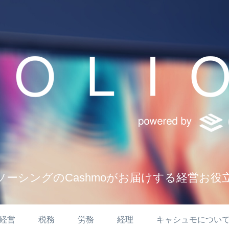
ソーシングのCashmoがお届けする経営お役
経営
税務
労務
経理
キャシュモについ