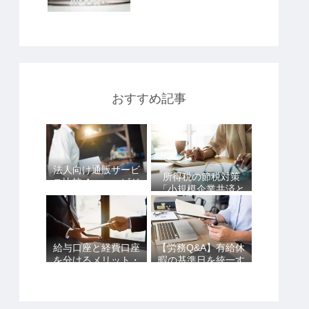
おすすめ記事
法人向け通販サービ
所得税の節税対策
ス比較 Amazonビジ
「小規模企業共済と
ネスvsアスクルvsた
iDeCoは併用できま
のめーる
す！」
給与口座と経費口座
【労務Q&A】有給休
を分けるメリット・
暇の基準日を統一す
デメリットを詳しく
ることはできる？
解説