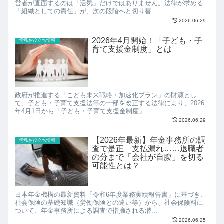
営者が直面するのは「活気」だけではありません。法律が求める
「組織としての責任」が、次の段階へと切り替...
2026.06.29
2026年4月開始！「子ども・子
労務お役立ち情報
育て支援金制度」とは
政府が推進する「こども未来戦略・加速化プラン」の財源とし
て、子ども・子育て支援法等の一部を改正する法律により、2026
年4月1日から「子ども・子育て支援金制度」...
2026.06.29
【2026年最新】年金事務所の調
労務お役立ち情報
査で是正 支払漏れ……退職者
の分まで「会社が自腹」を切る
可能性とは？
日本年金機構の最新資料「令和6年度業務実績報告書」に基づき、
社会保険の基礎知識（労働保険との違い等）から、社会保険料に
ついて、年金事務所による調査で指摘される潜...
2026.06.25