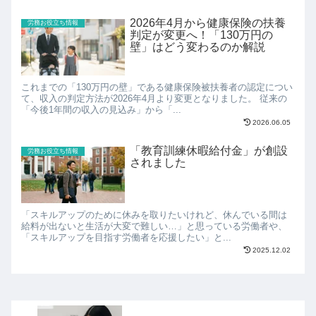
2026年4月から健康保険の扶養
労務お役立ち情報
判定が変更へ！「130万円の
壁」はどう変わるのか解説
これまでの「130万円の壁」である健康保険被扶養者の認定につい
て、収入の判定方法が2026年4月より変更となりました。 従来の
「今後1年間の収入の見込み」から「...
2026.06.05
「教育訓練休暇給付金」が創設
労務お役立ち情報
されました
「スキルアップのために休みを取りたいけれど、休んでいる間は
給料が出ないと生活が大変で難しい…」と思っている労働者や、
「スキルアップを目指す労働者を応援したい」と...
2025.12.02