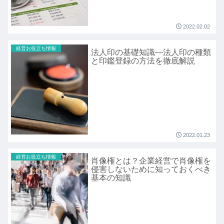
2022.02.02
経営お役立ち情報
法人印の基礎知識―法人印の種類
と印鑑登録の方法を徹底解説
2022.01.23
経営お役立ち情報
肖像権とは？企業経営で肖像権を
侵害しないために知っておくべき
基本の知識