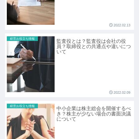
2022.02.13
経営お役立ち情報
監査役とは？監査役は会社の役
員？取締役との共通点や違いにつ
いて
2022.02.09
経営お役立ち情報
中小企業は株主総会を開催するべ
き？株主が少ない場合の書面決議
について