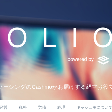
ソーシングのCashmoがお届けする経営お役
経営
税務
労務
経理
キャシュモについ