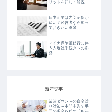
リットを詳しく解説
日本企業は内部留保が
多い？経営者なら知っ
ておきたい影響
マイナ保険証移行に伴
う入退社手続きへの影
響
新着記事
業績ダウン時の資金繰
り対策～中間申告で手
元の現金を残す「仮決