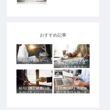
おすすめ記事
法人向け通販サービ
所得税の節税対策
ス比較 Amazonビジ
「小規模企業共済と
ネスvsアスクルvsた
iDeCoは併用できま
のめーる
す！」
給与口座と経費口座
【労務Q&A】有給休
を分けるメリット・
暇の基準日を統一す
デメリットを詳しく
ることはできる？
解説