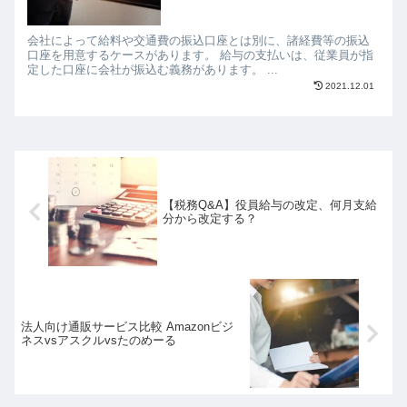
会社によって給料や交通費の振込口座とは別に、諸経費等の振込
口座を用意するケースがあります。 給与の支払いは、従業員が指
定した口座に会社が振込む義務があります。 ...
2021.12.01
【税務Q&A】役員給与の改定、何月支給
分から改定する？
法人向け通販サービス比較 Amazonビジ
ネスvsアスクルvsたのめーる