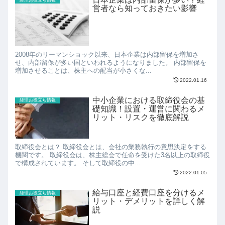
営者なら知っておきたい影響
2008年のリーマンショック以来、日本企業は内部留保を増加さ
せ、内部留保が多い国といわれるようになりました。 内部留保を
増加させることは、株主への配当が小さくな...
2022.01.16
中小企業における取締役会の基
経理お役立ち情報
礎知識！設置・運営に関わるメ
リット・リスクを徹底解説
取締役会とは？ 取締役会とは、会社の業務執行の意思決定をする
機関です。 取締役会は、株主総会で任命を受けた3名以上の取締役
で構成されています。 そして取締役の中...
2022.01.05
給与口座と経費口座を分けるメ
経理お役立ち情報
リット・デメリットを詳しく解
説