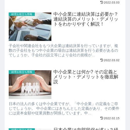
2022.03.03
中小企業に連結決算は必要か？
経理お役立ち情報
連結決算のメリット・デメリッ
トをわかりやすく解説！
子会社や関連会社をもつ大企業は連結決算を行っていますが、複
数の子会社をもつ中小企業の場合は連結決算を行う必要があるの
でしょうか。子会社の設立等により会社の規模が...
2022.03.02
中小企業とは何か? その定義と
経理お役立ち情報
メリット・デメリットを徹底解
説
日本の法人の多くは中小企業ですが、「中小企業」の定義をご存
じでしょうか。 中小企業にはきちんとした定義があり、その要件
には資本金額や従業員数が関係しています。中...
2022.02.15
日本企業は内部留保が多い？経
経理お役立ち情報