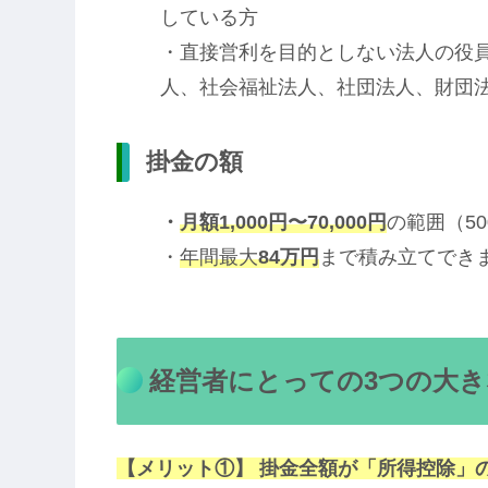
している方
・直接営利を目的としない法人の役
人、社会福祉法人、社団法人、財団法
掛金の額
・
月額1,000円〜70,000円
の範囲（5
・
年間最大
84万円
まで積み立てでき
経営者にとっての3つの大
【メリット①】 掛金全額が「所得控除」