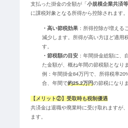
支払った掛金の全額が「
小規模企業共済
に課税対象となる所得から控除されます
・高い節税効果
：所得控除が増える
減少します。所得が高い方ほど適用
す。
・節税額の目安
：年間掛金総額に、
た金額が、概ね年間の節税額となり
例：年間掛金84万円で、所得税率20
合、年間で
約25.2万円
の節税になり
【メリット②】受取時も税制優遇
共済金は退職や廃業時に受け取れますが
ます。