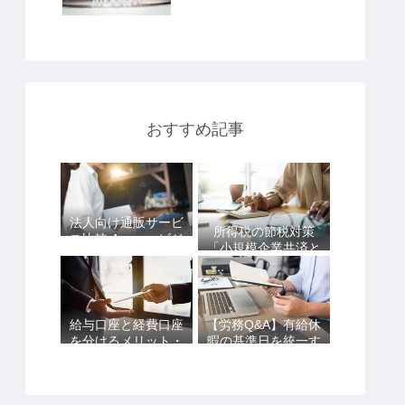
おすすめ記事
法人向け通販サービ
所得税の節税対策
ス比較 Amazonビジ
「小規模企業共済と
ネスvsアスクルvsた
iDeCoは併用できま
のめーる
す！」
給与口座と経費口座
【労務Q&A】有給休
を分けるメリット・
暇の基準日を統一す
デメリットを詳しく
ることはできる？
解説