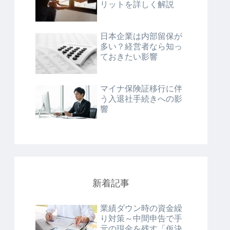
リットを詳しく解説
日本企業は内部留保が
多い？経営者なら知っ
ておきたい影響
マイナ保険証移行に伴
う入退社手続きへの影
響
新着記事
業績ダウン時の資金繰
り対策～中間申告で手
元の現金を残す「仮決