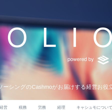
ソーシングのCashmoがお届けする経営お役
経営
税務
労務
経理
キャシュモについ