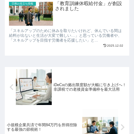
「教育訓練休暇給付金」が創設
労務お役立ち情報
されました
「スキルアップのために休みを取りたいけれど、休んでいる間は
給料が出ないと生活が大変で難しい…」と思っている労働者や、
「スキルアップを目指す労働者を応援したい」と...
2025.12.02
iDeCoの拠出限度額が大幅に引き上げへ！
非課税での老後資金準備枠を最大活用
小規模企業共済で年間84万円を所得控除
する最強の節税術！