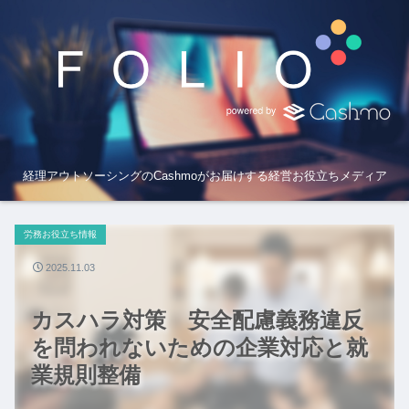
経理アウトソーシングのCashmoがお届けする経営お役立ちメディア
労務お役立ち情報
2025.11.03
カスハラ対策 安全配慮義務違反
を問われないための企業対応と就
業規則整備