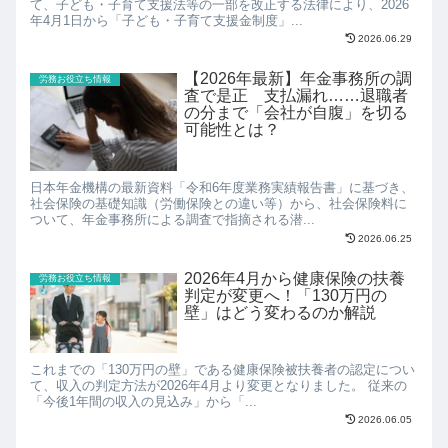
て、子ども・子育て支援法等の一部を改正する法律により、2026
年4月1日から「子ども・子育て支援金制度」...
2026.06.29
【2026年最新】年金事務所の調
労務お役立ち情報
査で是正 支払漏れ……退職者
の分まで「会社が自腹」を切る
可能性とは？
日本年金機構の最新資料「令和6年度業務実績報告書」に基づき、
社会保険の基礎知識（労働保険との違い等）から、社会保険料に
ついて、年金事務所による調査で指摘される潜...
2026.06.25
2026年4月から健康保険の扶養
労務お役立ち情報
判定が変更へ！「130万円の
壁」はどう変わるのか解説
これまでの「130万円の壁」である健康保険被扶養者の認定につい
て、収入の判定方法が2026年4月より変更となりました。 従来の
「今後1年間の収入の見込み」から「...
2026.06.05