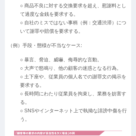
○ 商品不良に対する交換要求を超え、慰謝料とし
て過度な金銭を要求する。
○ 自社のミスではない事柄（例：交通渋滞）につ
いて謝罪や賠償を要求する。
（例）手段・態様が不当なケース:
○ 暴言、脅迫、威嚇、侮辱的な言動。
○ 大声で怒鳴り、他の顧客の迷惑となる行為。
○ 土下座や、従業員の個人名での謝罪文の掲示を
要求する。
○ 長時間にわたり従業員を拘束し、業務を妨害す
る。
○ SNSやインターネット上で執拗な誹謗中傷を行
う。