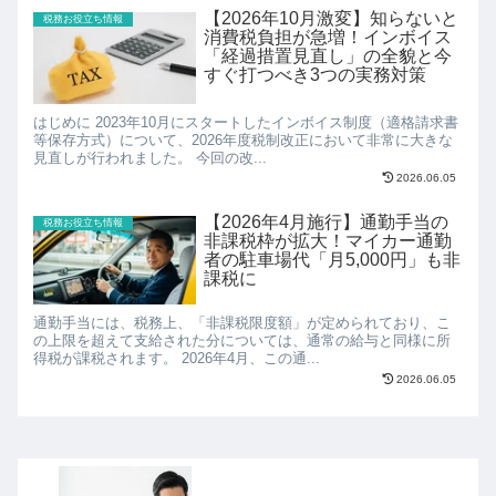
【2026年10月激変】知らないと
税務お役立ち情報
消費税負担が急増！インボイス
「経過措置見直し」の全貌と今
すぐ打つべき3つの実務対策
はじめに 2023年10月にスタートしたインボイス制度（適格請求書
等保存方式）について、2026年度税制改正において非常に大きな
見直しが行われました。 今回の改...
2026.06.05
【2026年4月施行】通勤手当の
税務お役立ち情報
非課税枠が拡大！マイカー通勤
者の駐車場代「月5,000円」も非
課税に
通勤手当には、税務上、「非課税限度額」が定められており、こ
の上限を超えて支給された分については、通常の給与と同様に所
得税が課税されます。 2026年4月、この通...
2026.06.05