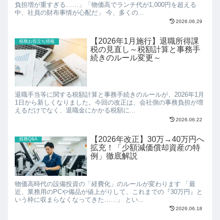
負担増が重すぎる……」「物価高でランチ代が1,000円を超える
中、社員の財布事情が心配だ」 今、多くの...
2026.06.29
【2026年1月施行】退職所得課
税務お役立ち情報
税の見直し～税額計算と事務手
続きのルール変更～
退職手当等に関する税額計算と事務手続きのルールが、2026年1月
1日から新しくなりました。今回の改正は、会社側の事務負担が増
えるだけでなく、退職金にかかる税額に...
2026.06.22
【2026年改正】30万→40万円へ
税務Q&A
拡充！「少額減価償却資産の特
例」徹底解説
物価高時代の設備投資の「経費化」のルールが変わります 「最
近、業務用のPCや備品が値上がりして、これまでの『30万円』と
いう枠に収まらなくなってきた……」 とい...
2026.06.18