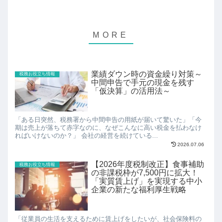
業績ダウン時の資金繰り対策～
税務お役立ち情報
中間申告で手元の現金を残す
「仮決算」の活用法～
「ある日突然、税務署から中間申告の用紙が届いて驚いた」「今
期は売上が落ちて赤字なのに、なぜこんなに高い税金を払わなけ
ればいけないのか？」 会社の経営を続けている...
2026.07.06
【2026年度税制改正】食事補助
税務お役立ち情報
の非課税枠が7,500円に拡大！
「実質賃上げ」を実現する中小
企業の新たな福利厚生戦略
「従業員の生活を支えるために賃上げをしたいが、社会保険料の