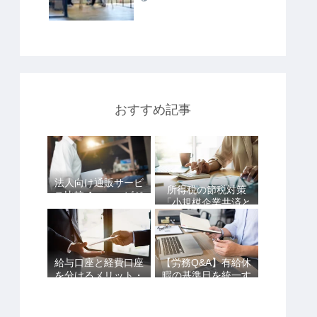
おすすめ記事
法人向け通販サービ
所得税の節税対策
ス比較 Amazonビジ
「小規模企業共済と
ネスvsアスクルvsた
iDeCoは併用できま
のめーる
す！」
給与口座と経費口座
【労務Q&A】有給休
を分けるメリット・
暇の基準日を統一す
デメリットを詳しく
ることはできる？
解説