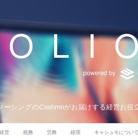
ソーシングのCashmoがお届けする経営お役
経営
税務
労務
経理
キャシュモについ