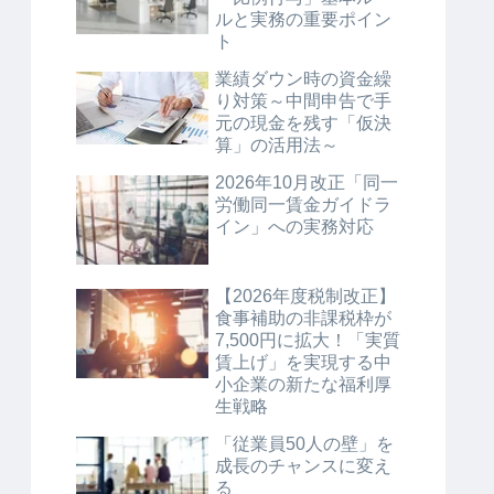
ルと実務の重要ポイン
ト
業績ダウン時の資金繰
り対策～中間申告で手
元の現金を残す「仮決
算」の活用法～
2026年10月改正「同一
労働同一賃金ガイドラ
イン」への実務対応
【2026年度税制改正】
食事補助の非課税枠が
7,500円に拡大！「実質
賃上げ」を実現する中
小企業の新たな福利厚
生戦略
「従業員50人の壁」を
成長のチャンスに変え
る