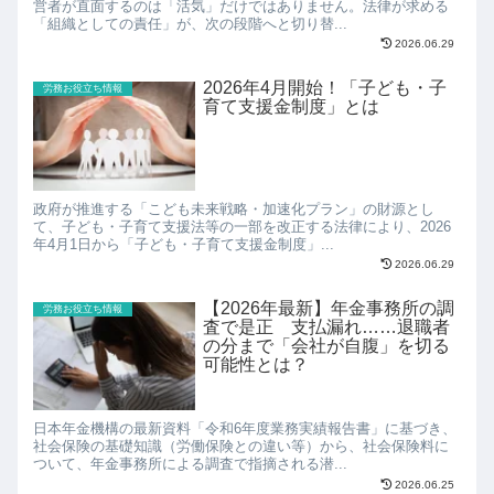
営者が直面するのは「活気」だけではありません。法律が求める
「組織としての責任」が、次の段階へと切り替...
2026.06.29
2026年4月開始！「子ども・子
労務お役立ち情報
育て支援金制度」とは
政府が推進する「こども未来戦略・加速化プラン」の財源とし
て、子ども・子育て支援法等の一部を改正する法律により、2026
年4月1日から「子ども・子育て支援金制度」...
2026.06.29
【2026年最新】年金事務所の調
労務お役立ち情報
査で是正 支払漏れ……退職者
の分まで「会社が自腹」を切る
可能性とは？
日本年金機構の最新資料「令和6年度業務実績報告書」に基づき、
社会保険の基礎知識（労働保険との違い等）から、社会保険料に
ついて、年金事務所による調査で指摘される潜...
2026.06.25