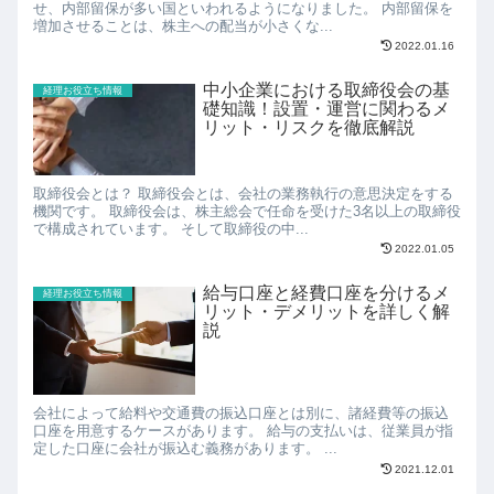
せ、内部留保が多い国といわれるようになりました。 内部留保を
増加させることは、株主への配当が小さくな...
2022.01.16
中小企業における取締役会の基
経理お役立ち情報
礎知識！設置・運営に関わるメ
リット・リスクを徹底解説
取締役会とは？ 取締役会とは、会社の業務執行の意思決定をする
機関です。 取締役会は、株主総会で任命を受けた3名以上の取締役
で構成されています。 そして取締役の中...
2022.01.05
給与口座と経費口座を分けるメ
経理お役立ち情報
リット・デメリットを詳しく解
説
会社によって給料や交通費の振込口座とは別に、諸経費等の振込
口座を用意するケースがあります。 給与の支払いは、従業員が指
定した口座に会社が振込む義務があります。 ...
2021.12.01