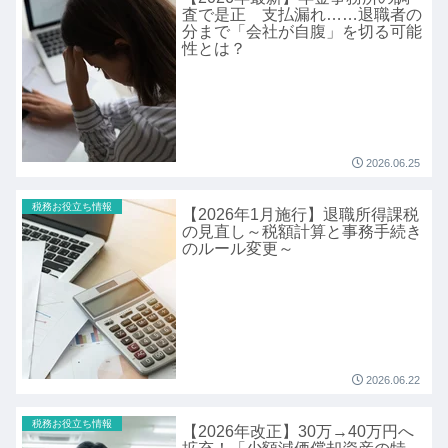
査で是正 支払漏れ……退職者の
分まで「会社が自腹」を切る可能
性とは？
2026.06.25
税務お役立ち情報
【2026年1月施行】退職所得課税
の見直し～税額計算と事務手続き
のルール変更～
2026.06.22
税務お役立ち情報
【2026年改正】30万→40万円へ