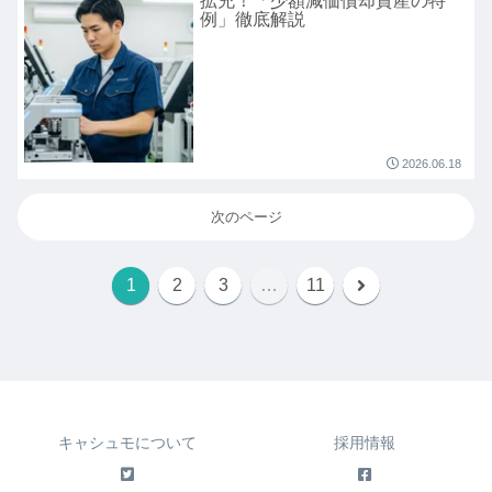
拡充！「少額減価償却資産の特
例」徹底解説
2026.06.18
次のページ
1
2
3
…
11
キャシュモについて
採用情報